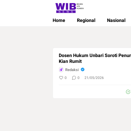
Wibnews
Waktu Indonesia Bicara
Home
Regional
Nasional
Dosen Hukum Unbari Soroti Penunj
Kian Rumit
Redaksi
0
0
21/05/2026