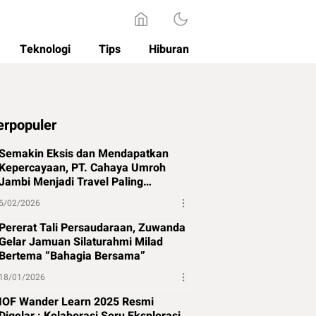
Teknologi
Tips
Hiburan
erpopuler
Semakin Eksis dan Mendapatkan
Kepercayaan, PT. Cahaya Umroh
Jambi Menjadi Travel Paling
Direkomendasikan di Jambi
5/02/2026
Pererat Tali Persaudaraan, Zuwanda
Gelar Jamuan Silaturahmi Milad
Bertema “Bahagia Bersama”
18/01/2026
IOF Wander Learn 2025 Resmi