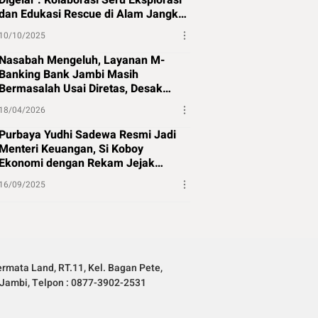
Digelar : Kolaborasi Seru Eksplorasi
dan Edukasi Rescue di Alam Jangkat
Merangin
10/10/2025
Nasabah Mengeluh, Layanan M-
Banking Bank Jambi Masih
Bermasalah Usai Diretas, Desak
Perbaikan Segera
18/04/2026
Purbaya Yudhi Sadewa Resmi Jadi
Menteri Keuangan, Si Koboy
Ekonomi dengan Rekam Jejak
Panjang
16/09/2025
rmata Land, RT.11, Kel. Bagan Pete,
Jambi, Telpon : 0877-3902-2531