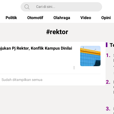
Politik
Otomotif
Olahraga
Video
Opini
#rektor
T
ukan Pj Rektor, Konflik Kampus Dinilai
1.
Sudah ditampilkan semua
2.
3.