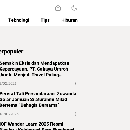
Teknologi
Tips
Hiburan
erpopuler
Semakin Eksis dan Mendapatkan
Kepercayaan, PT. Cahaya Umroh
Jambi Menjadi Travel Paling
Direkomendasikan di Jambi
5/02/2026
Pererat Tali Persaudaraan, Zuwanda
Gelar Jamuan Silaturahmi Milad
Bertema “Bahagia Bersama”
18/01/2026
IOF Wander Learn 2025 Resmi