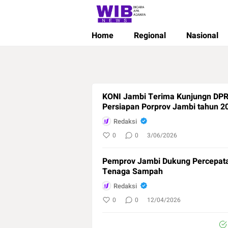
Wibnews
Waktu Indonesia Bicara
Home
Regional
Nasional
KONI Jambi Terima Kunjungn DPR
Persiapan Porprov Jambi tahun 2
Redaksi
0
0
3/06/2026
Pemprov Jambi Dukung Percepata
Tenaga Sampah
Redaksi
0
0
12/04/2026