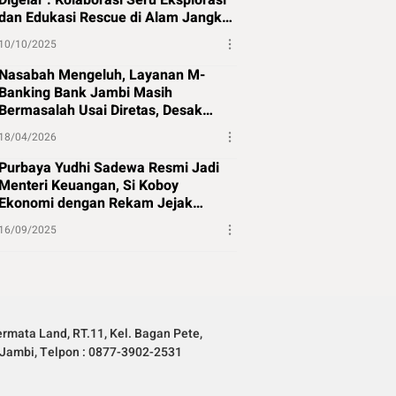
Digelar : Kolaborasi Seru Eksplorasi
dan Edukasi Rescue di Alam Jangkat
Merangin
10/10/2025
Nasabah Mengeluh, Layanan M-
Banking Bank Jambi Masih
Bermasalah Usai Diretas, Desak
Perbaikan Segera
18/04/2026
Purbaya Yudhi Sadewa Resmi Jadi
Menteri Keuangan, Si Koboy
Ekonomi dengan Rekam Jejak
Panjang
16/09/2025
rmata Land, RT.11, Kel. Bagan Pete,
Jambi, Telpon : 0877-3902-2531