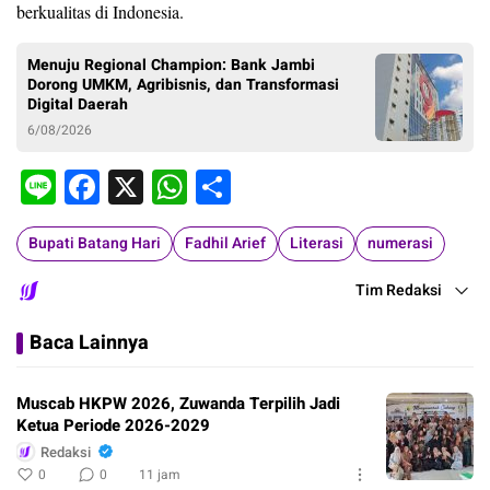
berkualitas di Indonesia.
Menuju Regional Champion: Bank Jambi
Dorong UMKM, Agribisnis, dan Transformasi
Digital Daerah
6/08/2026
Line
Facebook
X
WhatsApp
Share
Bupati Batang Hari
Fadhil Arief
Literasi
numerasi
Tim Redaksi
Baca Lainnya
Muscab HKPW 2026, Zuwanda Terpilih Jadi
Ketua Periode 2026-2029
Redaksi
0
0
11 jam