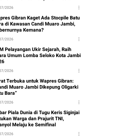
ndak Lanjut
07/2026
pres Gibran Kaget Ada Stocpile Batu
ra di Kawasan Candi Muaro Jambi,
bernurnya Kemana?
07/2026
M Pelayangan Ukir Sejarah, Raih
ara Umum Lomba Seloko Kota Jambi
26
07/2026
rat Terbuka untuk Wapres Gibran:
andi Muaro Jambi Dikepung Oligarki
tu Bara”
07/2026
ar Piala Dunia di Tugu Keris Siginjai
tukan Warga dan Prajurit TNI,
anyol Melaju ke Semifinal
07/2026