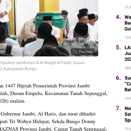
Ti
11/
4.
Wa
Ba
Gu
17/
5.
LA
Perbesar
Ju
20
mpaikan sambutan di di Masjid Al Falah, Dusun
10/
l, Kabupaten Bungo
6.
Su
“C
n 1447 Hijriah Pemerintah Provinsi Jambi
Ba
Falah, Dusun Empelu, Kecamatan Tanah Sepenggal,
17/
026) malam.
7.
Nob
Gubernur Jambi, Al Haris, dan turut dihadiri
Sa
Sp
pati Tri Wahyu Hidayat, Sekda Bungo Donny
 BAZNAS Provinsi Jambi, Camat Tanah Sepenggal,
11/