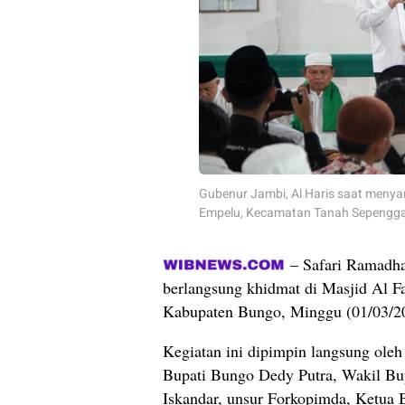
Gubenur Jambi, Al Haris saat menya
Empelu, Kecamatan Tanah Sepengga
– Safari Ramadha
berlangsung khidmat di Masjid Al 
Kabupaten Bungo, Minggu (01/03/2
Kegiatan ini dipimpin langsung oleh 
Bupati Bungo Dedy Putra, Wakil Bu
Iskandar, unsur Forkopimda, Ketua