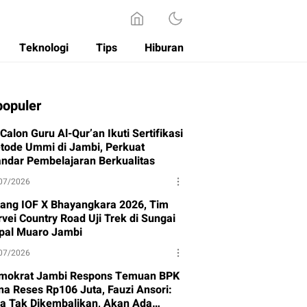
Teknologi
Tips
Hiburan
populer
Calon Guru Al-Qur’an Ikuti Sertifikasi
tode Ummi di Jambi, Perkuat
andar Pembelajaran Berkualitas
07/2026
lang IOF X Bhayangkara 2026, Tim
vei Country Road Uji Trek di Sungai
pal Muaro Jambi
07/2026
mokrat Jambi Respons Temuan BPK
na Reses Rp106 Juta, Fauzi Ansori:
ka Tak Dikembalikan, Akan Ada