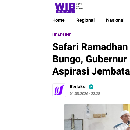
Wibnews
Waktu Indonesia Bicara
Home
Regional
Nasional
HEADLINE
Safari Ramadhan 
Bungo, Gubernur 
Aspirasi Jembata
Redaksi
01.03.2026 - 23:28