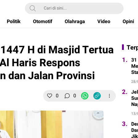
Politik
Otomotif
Olahraga
Video
Opini
1447 H di Masjid Tertua
Ter
Al Haris Respons
1.
31 
Me
n dan Jalan Provinsi
St
28/
2.
Je
0
0
Sur
Na
13/
3.
De
Da
Ji