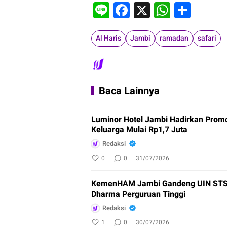
Line
Facebook
X
WhatsA
Shar
Al Haris
Jambi
ramadan
safari
Baca Lainnya
Luminor Hotel Jambi Hadirkan Prom
Keluarga Mulai Rp1,7 Juta
Redaksi
0
0
31/07/2026
KemenHAM Jambi Gandeng UIN STS,
Dharma Perguruan Tinggi
Redaksi
1
0
30/07/2026