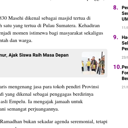
8.
Pe
Sem
830 Masehi dikenal sebagai masjid tertua di
UM
 satu yang tertua di Pulau Sumatera. Kehadiran
11/
menjadi momen istimewa bagi masyarakat sekaligus
9.
Ha
ntah dan warga.
Se
Pe
mur, Ajak Siswa Raih Masa Depan
23/
10.
Pe
Fo
Be
is mengenang jasa para tokoh pendiri Provinsi
21/
i yang dikenal sebagai penggagas berdirinya
 asli Empelu. Ia mengajak jamaah untuk
ni semangat perjuangannya.
Ramadhan bukan sekadar agenda seremonial, tetapi